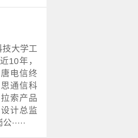
科技大学工
近10年，
大唐电信终
优思通信科
品拉索产品
和设计总监
····